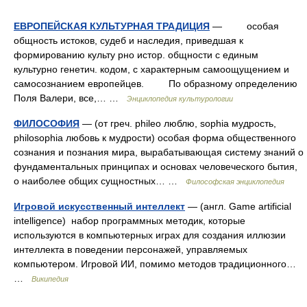
ЕВРОПЕЙСКАЯ КУЛЬТУРНАЯ ТРАДИЦИЯ
— особая
общность истоков, судеб и наследия, приведшая к
формированию культу рно истор. общности с единым
культурно генетич. кодом, с характерным самоощущением и
самосознанием европейцев. По образному определению
Поля Валери, все,… …
Энциклопедия культурологии
ФИЛОСОФИЯ
— (от греч. phileo люблю, sophia мудрость,
philosophia любовь к мудрости) особая форма общественного
сознания и познания мира, вырабатывающая систему знаний о
фундаментальных принципах и основах человеческого бытия,
о наиболее общих сущностных… …
Философская энциклопедия
Игровой искусственный интеллект
— (англ. Game artificial
intelligence) набор программных методик, которые
используются в компьютерных играх для создания иллюзии
интеллекта в поведении персонажей, управляемых
компьютером. Игровой ИИ, помимо методов традиционного…
…
Википедия